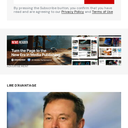
Comment
*
By pressing the Subscribe button, you confirm that you have
read and are agreeing to our
Privacy Policy
and
Terms of Use
Your Name
*
Your E-mail
*
ADVERTISEMENT
Enregistrer mon nom, mon e-mail et mon site
dans le navigateur pour mon prochain
commentaire.
LIRE D'AVANTAGE
Submit Comment