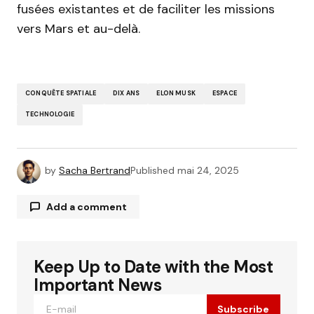
fusées existantes et de faciliter les missions
vers Mars et au-delà.
CONQUÊTE SPATIALE
DIX ANS
ELON MUSK
ESPACE
TECHNOLOGIE
by
Sacha Bertrand
Published
mai 24, 2025
Add a comment
Keep Up to Date with the Most
Votre adresse e-mail ne sera pas publiée.
Les
Alternative:
champs obligatoires sont indiqués avec
*
Important News
Subscribe