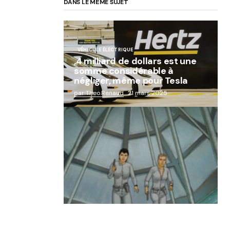
DANS LE MÊME SUJET
VÉHICULE ÉLECTRIQUE
,4 milliard de dollars est une
somme considérable à
négliger, même pour Tesla
par Theo.Renaud
21 mars 2025
« Abandon des géants de la
robotique : Aldebaran, l’icône
française laissée à l’oubli »
par Lucie Dubois
18 mars 2025