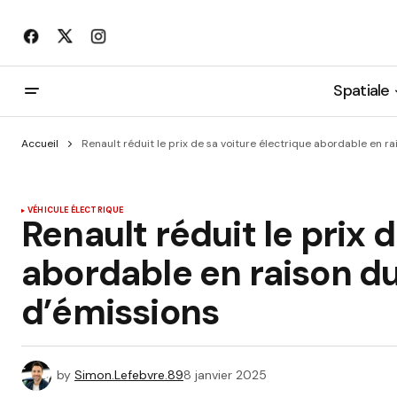
Spatiale
Accueil
Renault réduit le prix de sa voiture électrique abordable en 
VÉHICULE ÉLECTRIQUE
Renault réduit le prix 
abordable en raison 
d’émissions
by
Simon.Lefebvre.89
8 janvier 2025