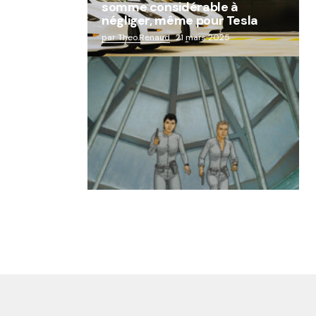
somme considérable à
négliger, même pour Tesla
par Theo.Renaud
21 mars 2025
« Abandon des géants de la
robotique : Aldebaran, l’icône
française laissée à l’oubli »
par Lucie Dubois
18 mars 2025