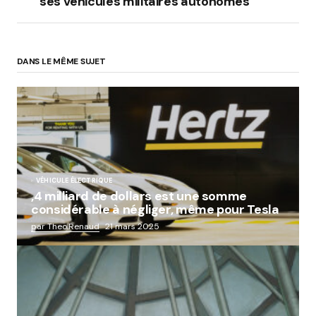
ses véhicules militaires autonomes
DANS LE MÊME SUJET
VÉHICULE ÉLECTRIQUE
,4 milliard de dollars est une somme
considérable à négliger, même pour Tesla
par Theo.Renaud
21 mars 2025