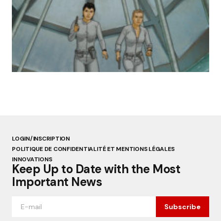
« Abandon des géants de la robotique :
Aldebaran, l’icône française laissée à l’oubli »
par Lucie Dubois
18 mars 2025
LOGIN/INSCRIPTION
POLITIQUE DE CONFIDENTIALITÉ ET MENTIONS LÉGALES
INNOVATIONS
Keep Up to Date with the Most
Important News
Subscribe