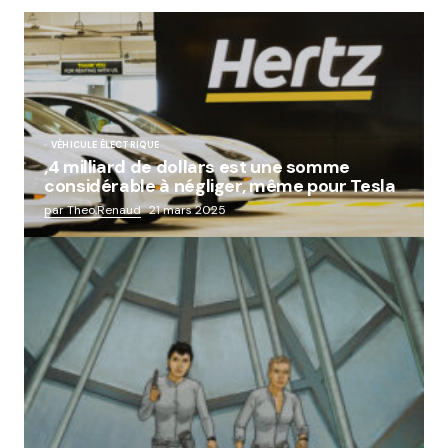
VÉHICULE ÉLECTRIQUE
,4 milliard de dollars est une somme
considérable à négliger, même pour Tesla
par Theo.Renaud
21 mars 2025
« Abandon des géants de la robotique :