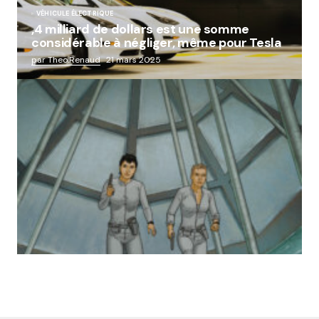
VÉHICULE ÉLECTRIQUE
,4 milliard de dollars est une somme
considérable à négliger, même pour Tesla
par Theo.Renaud
21 mars 2025
« Abandon des géants de la robotique :
Aldebaran, l’icône française laissée à l’oubli »
par Lucie Dubois
18 mars 2025