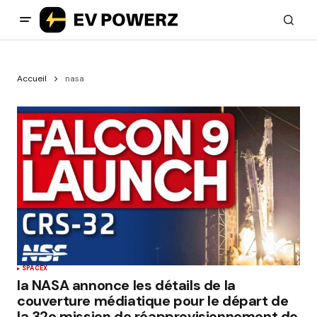
Accueil
nasa
SPACEX
la NASA annonce les détails de la
couverture médiatique pour le départ de
la 32e mission de réapprovisionnement de