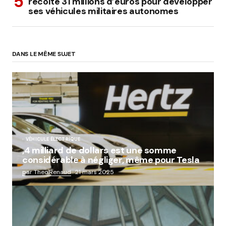
récolte 31 millions d’euros pour développer
ses véhicules militaires autonomes
DANS LE MÊME SUJET
VÉHICULE ÉLECTRIQUE
,4 milliard de dollars est une somme
considérable à négliger, même pour Tesla
par Theo.Renaud
21 mars 2025