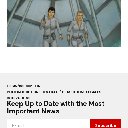
« Abandon des géants de la robotique :
Aldebaran, l’icône française laissée à l’oubli »
par Lucie Dubois
18 mars 2025
LOGIN/INSCRIPTION
POLITIQUE DE CONFIDENTIALITÉ ET MENTIONS LÉGALES
INNOVATIONS
Keep Up to Date with the Most
Important News
Subscribe