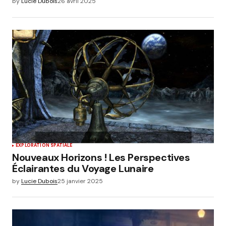
by
Lucie Dubois
26 avril 2025
EXPLORATION SPATIALE
Nouveaux Horizons ! Les Perspectives
Éclairantes du Voyage Lunaire
by
Lucie Dubois
25 janvier 2025