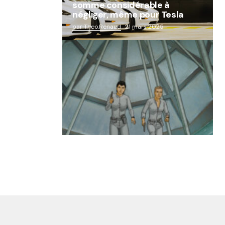
somme considérable à
négliger, même pour Tesla
par Theo.Renaud
21 mars 2025
« Abandon des géants de la
robotique : Aldebaran, l’icône
française laissée à l’oubli »
par Lucie Dubois
18 mars 2025