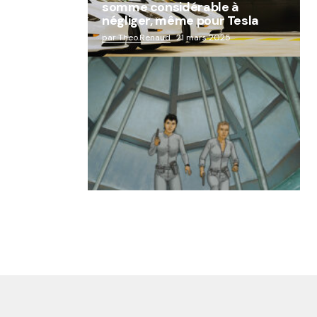
somme considérable à
négliger, même pour Tesla
par Theo.Renaud
21 mars 2025
« Abandon des géants de la
robotique : Aldebaran, l’icône
française laissée à l’oubli »
par Lucie Dubois
18 mars 2025