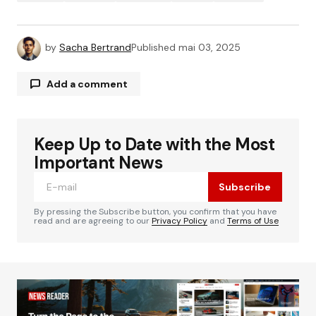
by
Sacha Bertrand
Published
mai 03, 2025
Add a comment
Keep Up to Date with the Most
Votre adresse e-mail ne sera pas publiée.
Les
Alternative:
champs obligatoires sont indiqués avec
*
Important News
Subscribe
Comment
*
By pressing the Subscribe button, you confirm that you have
read and are agreeing to our
Privacy Policy
and
Terms of Use
Your Name
*