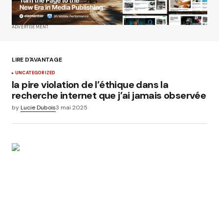
Your E-mail
*
ADVERTISEMENT
Enregistrer mon nom, mon e-mail et mon site
dans le navigateur pour mon prochain
commentaire.
LIRE D'AVANTAGE
UNCATEGORIZED
Submit Comment
la pire violation de l’éthique dans la
recherche internet que j’ai jamais observée
by
Lucie Dubois
3 mai 2025