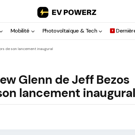
Mobilité
Photovoltaïque & Tech
Dernièr
 lors de son lancement inaugural
 New Glenn de Jeff Bezos
e son lancement inaugura