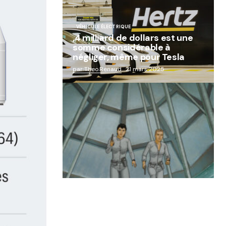
VÉHICULE ÉLECTRIQUE
,4 milliard de dollars est une
somme considérable à
négliger, même pour Tesla
par Theo.Renaud
21 mars 2025
« Abandon des géants de la
robotique : Aldebaran, l’icône
française laissée à l’oubli »
par Lucie Dubois
18 mars 2025