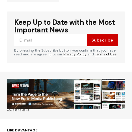
Keep Up to Date with the Most
Votre adresse e-mail ne sera pas publiée.
Les
Alternative:
champs obligatoires sont indiqués avec
*
Important News
Subscribe
Comment
*
By pressing the Subscribe button, you confirm that you have
read and are agreeing to our
Privacy Policy
and
Terms of Use
Your Name
*
Your E-mail
*
ADVERTISEMENT
Enregistrer mon nom, mon e-mail et mon site
dans le navigateur pour mon prochain
commentaire.
LIRE D'AVANTAGE