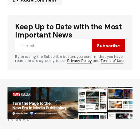
Add a comment
Keep Up to Date with the Most
Votre adresse e-mail ne sera pas publiée.
Les
Alternative:
champs obligatoires sont indiqués avec
*
Important News
Subscribe
Comment
*
By pressing the Subscribe button, you confirm that you have
read and are agreeing to our
Privacy Policy
and
Terms of Use
Your Name
*
Your E-mail
*
ADVERTISEMENT
Enregistrer mon nom, mon e-mail et mon site
dans le navigateur pour mon prochain
commentaire.