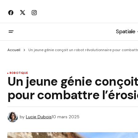
Spatiale
Accueil
Un jeune génie conçoit un robot révolutionnaire pour combattr
ROBOTIQUE
Un jeune génie conçoit
pour combattre l’érosi
by
Lucie Dubois
10 mars 2025