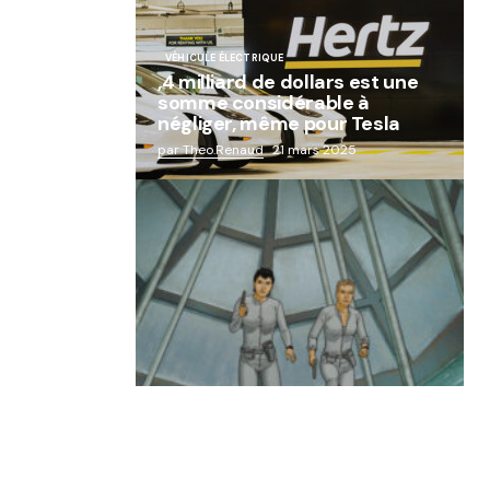
VÉHICULE ÉLECTRIQUE
,4 milliard de dollars est une
somme considérable à
négliger, même pour Tesla
par Theo.Renaud
21 mars 2025
« Abandon des géants de la
robotique : Aldebaran, l’icône
française laissée à l’oubli »
par Lucie Dubois
18 mars 2025