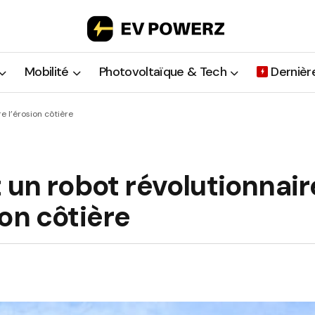
Mobilité
Photovoltaïque & Tech
Dernièr
e l’érosion côtière
 un robot révolutionnair
on côtière