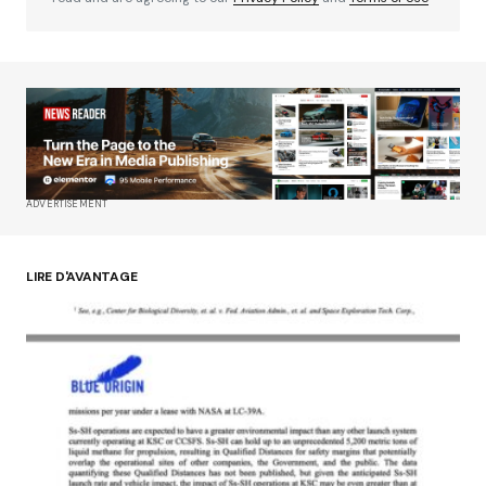
Your Name
*
Your E-mail
*
ADVERTISEMENT
Enregistrer mon nom, mon e-mail et mon site
dans le navigateur pour mon prochain
commentaire.
LIRE D'AVANTAGE
Submit Comment