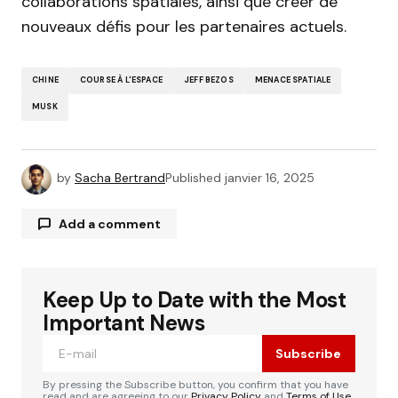
collaborations spatiales, ainsi que créer de
nouveaux défis pour les partenaires actuels.
CHINE
COURSE À L'ESPACE
JEFF BEZOS
MENACE SPATIALE
MUSK
by
Sacha Bertrand
Published
janvier 16, 2025
Add a comment
Keep Up to Date with the Most
Votre adresse e-mail ne sera pas publiée.
Les
Alternative:
champs obligatoires sont indiqués avec
*
Important News
Subscribe
Comment
*
By pressing the Subscribe button, you confirm that you have
read and are agreeing to our
Privacy Policy
and
Terms of Use