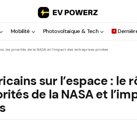
Mobilité
Photovoltaïque & Tech
Dernièr
is, les priorités de la NASA et l’impact des entreprises privées
cains sur l’espace : le r
orités de la NASA et l’im
s