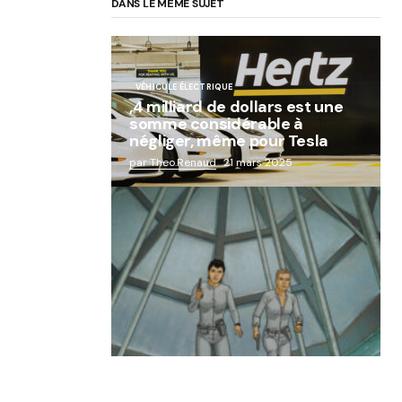
DANS LE MÊME SUJET
VÉHICULE ÉLECTRIQUE
,4 milliard de dollars est une
somme considérable à
négliger, même pour Tesla
par Theo.Renaud
21 mars 2025
« Abandon des géants de la
robotique : Aldebaran, l’icône
française laissée à l’oubli »
par Lucie Dubois
18 mars 2025