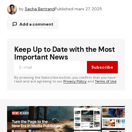
by
Sacha Bertrand
Published
mars 27, 2025
Add a comment
Keep Up to Date with the Most
Votre adresse e-mail ne sera pas publiée.
Les
Alternative:
champs obligatoires sont indiqués avec
*
Important News
Subscribe
Comment
*
By pressing the Subscribe button, you confirm that you have
read and are agreeing to our
Privacy Policy
and
Terms of Use
Your Name
*
Your E-mail
*