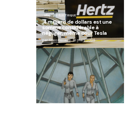
VÉHICULE ÉLECTRIQUE
,4 milliard de dollars est une
somme considérable à
négliger, même pour Tesla
par Theo.Renaud
21 mars 2025
« Abandon des géants de la
robotique : Aldebaran, l’icône
française laissée à l’oubli »
par Lucie Dubois
18 mars 2025