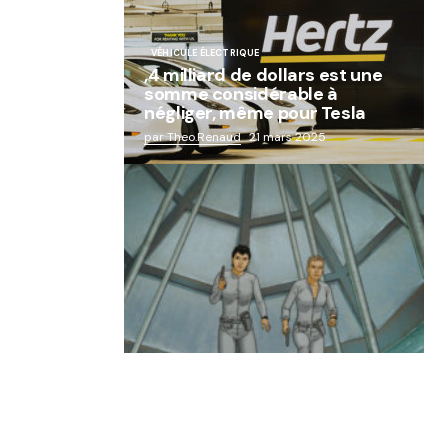
VÉHICULE ÉLECTRIQUE
,4 milliard de dollars est une
somme considérable à
négliger, même pour Tesla
par Theo.Renaud
21 mars 2025
« Abandon des géants de la
robotique : Aldebaran, l’icône
française laissée à l’oubli »
par Lucie Dubois
18 mars 2025