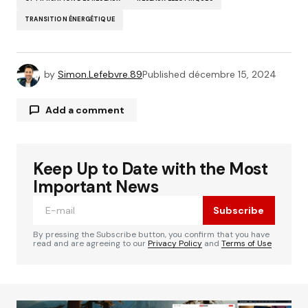
TRANSITION ÉNERGÉTIQUE
by
Simon.Lefebvre.89
Published
décembre 15, 2024
Add a comment
Keep Up to Date with the Most
Votre adresse e-mail ne sera pas publiée.
Les
Alternative:
champs obligatoires sont indiqués avec
*
Important News
Subscribe
Comment
*
By pressing the Subscribe button, you confirm that you have
read and are agreeing to our
Privacy Policy
and
Terms of Use
Your Name
*