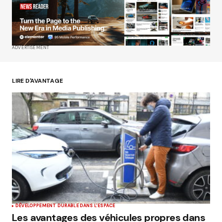
Your E-mail
*
ADVERTISEMENT
Enregistrer mon nom, mon e-mail et mon site
dans le navigateur pour mon prochain
commentaire.
LIRE D'AVANTAGE
Submit Comment
DÉVELOPPEMENT DURABLE DANS L'ESPACE
Les avantages des véhicules propres dans