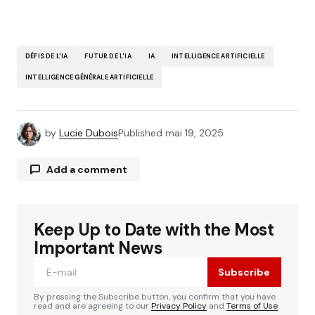
DÉFIS DE L'IA
FUTUR DE L'IA
IA
INTELLIGENCE ARTIFICIELLE
INTELLIGENCE GÉNÉRALE ARTIFICIELLE
by
Lucie Dubois
Published
mai 19, 2025
Add a comment
Keep Up to Date with the Most
Votre adresse e-mail ne sera pas publiée.
Les
Alternative:
champs obligatoires sont indiqués avec
*
Important News
Subscribe
Comment
*
By pressing the Subscribe button, you confirm that you have
read and are agreeing to our
Privacy Policy
and
Terms of Use