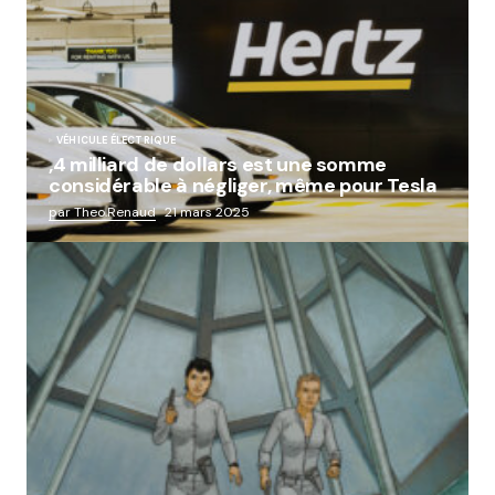
VÉHICULE ÉLECTRIQUE
,4 milliard de dollars est une somme
considérable à négliger, même pour Tesla
par Theo.Renaud
21 mars 2025
« Abandon des géants de la robotique :
Aldebaran, l’icône française laissée à l’oubli »