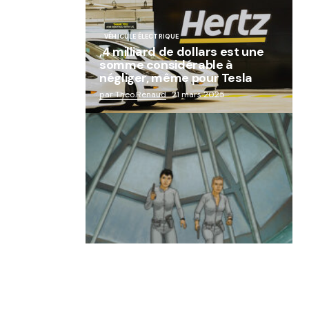
VÉHICULE ÉLECTRIQUE
,4 milliard de dollars est une
somme considérable à
négliger, même pour Tesla
par Theo.Renaud
21 mars 2025
« Abandon des géants de la
robotique : Aldebaran, l’icône
française laissée à l’oubli »
par Lucie Dubois
18 mars 2025