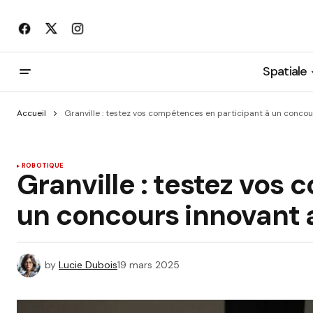
Spatiale
Accueil
Granville : testez vos compétences en participant à un concou
ROBOTIQUE
Granville : testez vos
un concours innovant 
by
Lucie Dubois
19 mars 2025