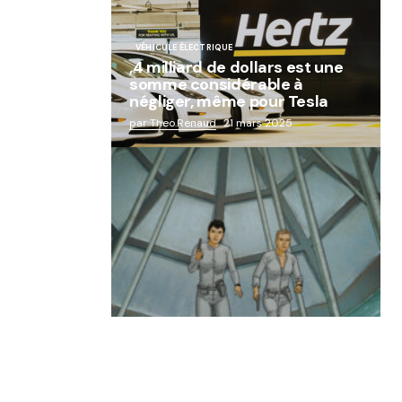
VÉHICULE ÉLECTRIQUE
,4 milliard de dollars est une
somme considérable à
négliger, même pour Tesla
par Theo.Renaud
21 mars 2025
« Abandon des géants de la
robotique : Aldebaran, l’icône
française laissée à l’oubli »
par Lucie Dubois
18 mars 2025