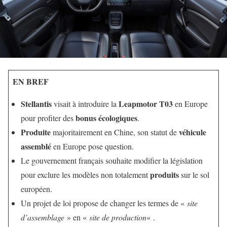
EN BREF
Stellantis
Leapmotor T03
visait à introduire la
en Europe
bonus écologiques
pour profiter des
.
Produite
véhicule
majoritairement en Chine, son statut de
assemblé
en Europe pose question.
Le gouvernement français souhaite modifier la législation
produits
pour exclure les modèles non totalement
sur le sol
européen.
Un projet de loi propose de changer les termes de «
site
d’assemblage
» en «
site de production
« .