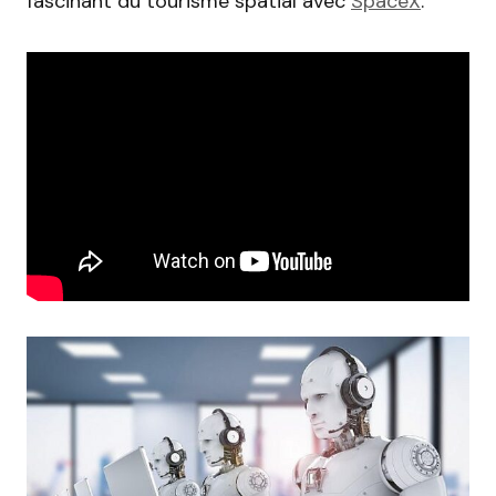
fascinant du tourisme spatial avec
SpaceX
.