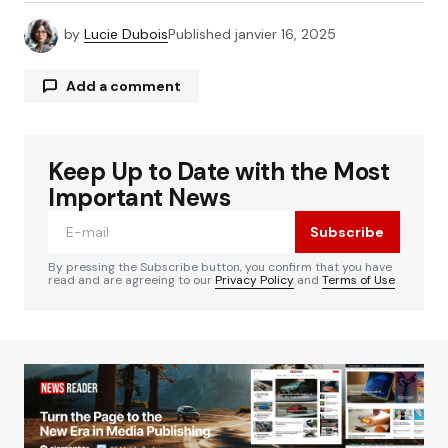
by
Lucie Dubois
Published
janvier 16, 2025
Add a comment
Keep Up to Date with the Most
Votre adresse e-mail ne sera pas publiée.
Les
Alternative:
champs obligatoires sont indiqués avec
*
Important News
Subscribe
Comment
*
By pressing the Subscribe button, you confirm that you have
read and are agreeing to our
Privacy Policy
and
Terms of Use
Your Name
*
Your E-mail
*